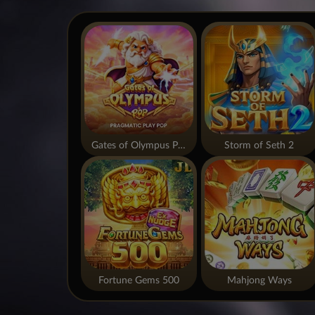
Gates of Olympus POP
Storm of Seth 2
Fortune Gems 500
Mahjong Ways