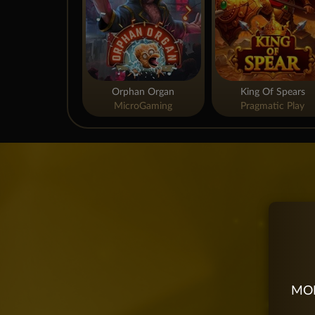
Orphan Organ
King Of Spears
MicroGaming
Pragmatic Play
MOH