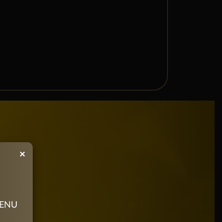
×
DI
MENU