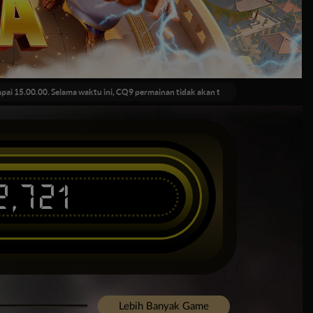
.00. Selama waktu ini, CQ9 permainan tidak akan tersedia. Kami memohon maaf ata
2,721
Lebih Banyak Game