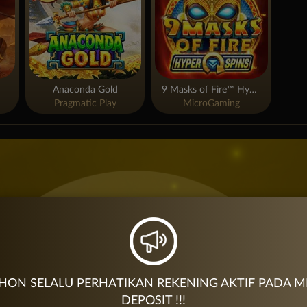
Anaconda Gold
9 Masks of Fire™ HyperSpins™
Pragmatic Play
MicroGaming
ON SELALU PERHATIKAN REKENING AKTIF PADA 
DEPOSIT !!!