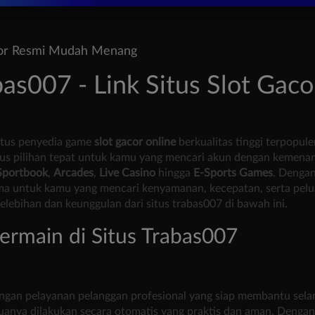
Gacor Resmi Mudah Menang
bas007 - Link Situs Slot Gac
situs penyedia game
slot gacor online
berkualitas tinggi terpopul
tus pilihan tepat untuk kamu yang mencari akun dengan kemenang
Sportbook
,
Arcades
,
Live Casino
hingga
E-Sports Games
. Dengan
a untuk kamu yang mencari kenyamanan, kecepatan, serta pelu
ebihan dan keunggulan dari situs trabas007 di bawah ini.
rmain di Situs Trabas007
n pelayanan pelanggan profesional yang siap membantu selam
uanya dilakukan secara otomatis yang praktis dan aman. Deng