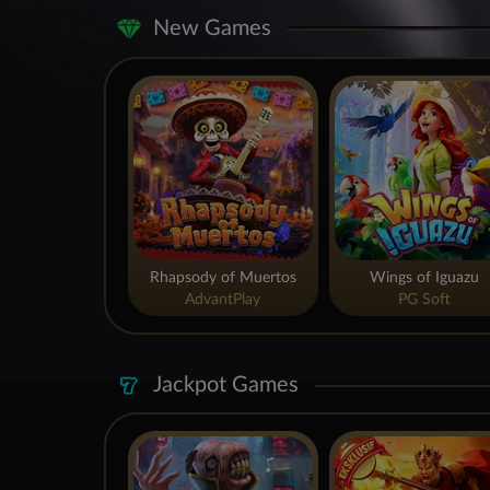
New Games
Rhapsody of Muertos
Wings of Iguazu
AdvantPlay
PG Soft
Jackpot Games