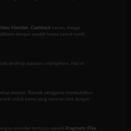
 New Member
,
Cashback
harian, hingga
iklaim dengan mudah tanpa syarat rumit,
 baik desktop maupun smartphone. Hal ini
 setiap pemain. Banyak pengguna membuktikan
favorit untuk kamu yang mencari slot dengan
dengan provider ternama seperti
Pragmatic Play
,