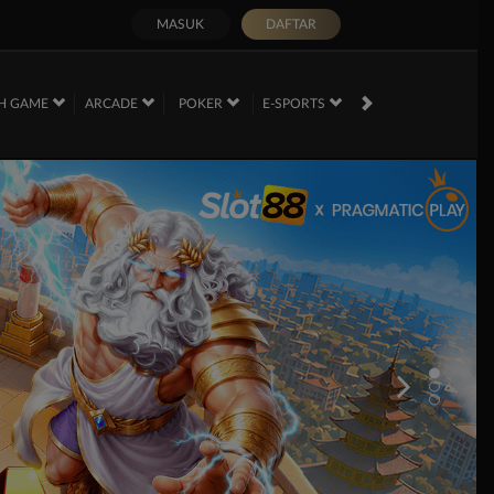
MASUK
DAFTAR
H GAME
ARCADE
POKER
E-SPORTS
SABUNG AYAM