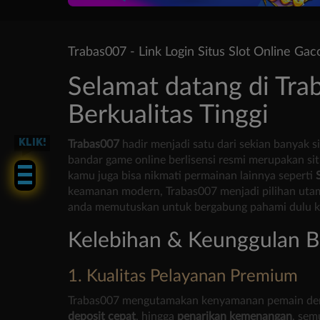
Trabas007 - Link Login Situs Slot Online 
Selamat datang di Tra
Berkualitas Tinggi
KLIK!
Trabas007
hadir menjadi satu dari sekian banyak 
bandar game online berlisensi resmi merupakan si
kamu juga bisa nikmati permainan lainnya seperti
keamanan modern, Trabas007 menjadi pilihan utam
anda memutuskan untuk bergabung pahami dulu kel
Kelebihan & Keunggulan Be
1. Kualitas Pelayanan Premium
Trabas007 mengutamakan kenyamanan pemain denga
deposit cepat
, hingga
penarikan kemenangan
, sem