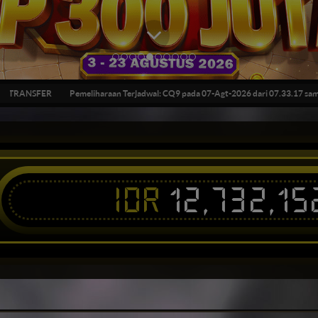
SFER
Pemeliharaan Terjadwal: CQ9 pada 07-Agt-2026 dari 07.33.17 sampai 15.00
IDR
12,732,15